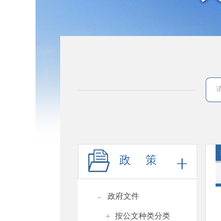
政 策
-
政府文件
+
按公文种类分类