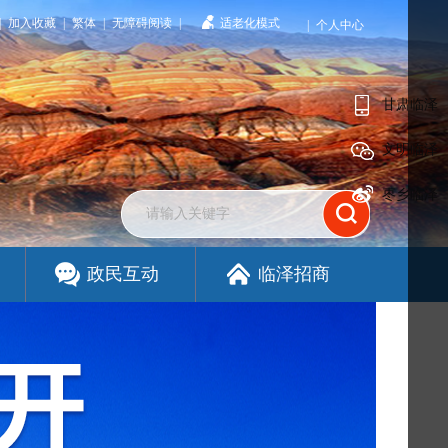
|
加入收藏
|
繁体
|
无障碍阅读
|
适老化模式
|
个人中心
甘肃临泽
文明临泽
枣乡临泽
政民互动
临泽招商