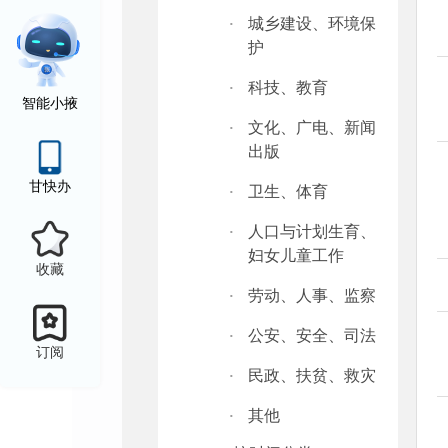
·
城乡建设、环境保
护
·
科技、教育
智能小掖
·
文化、广电、新闻
出版
甘快办
·
卫生、体育
·
人口与计划生育、
妇女儿童工作
收藏
·
劳动、人事、监察
·
公安、安全、司法
订阅
·
民政、扶贫、救灾
·
其他