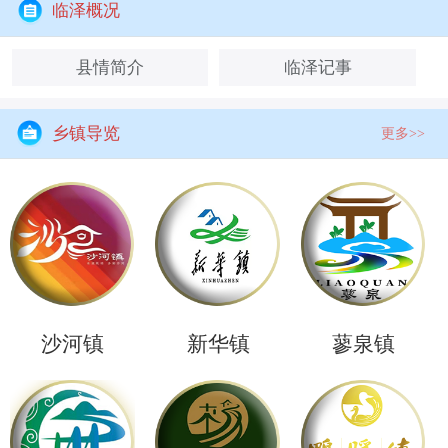
临泽概况
县情简介
临泽记事
乡镇导览
更多>>
沙河镇
新华镇
蓼泉镇