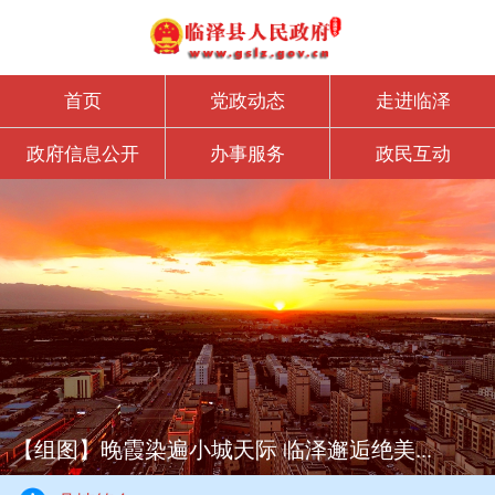
首页
党政动态
走进临泽
政府信息公开
办事服务
政民互动
【组图】晚霞染遍小城天际 临泽邂逅绝美...