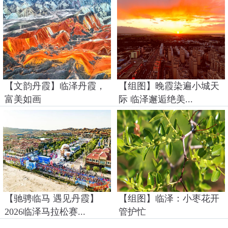
【文韵丹霞】临泽丹霞，
【组图】晚霞染遍小城天
富美如画
际 临泽邂逅绝美...
【驰骋临马 遇见丹霞】
【组图】临泽：小枣花开
2026临泽马拉松赛...
管护忙