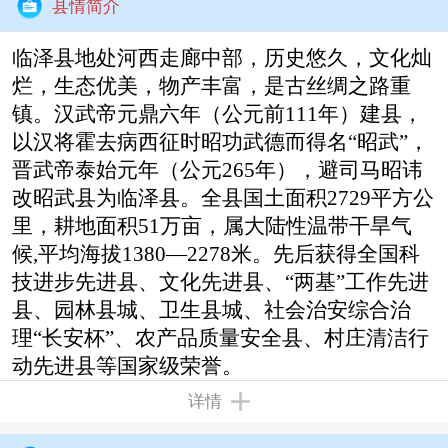
县情简介
临泽县地处河西走廊中部，历史悠久，文化灿
烂，生态优美，物产丰富，是古丝绸之路重
镇。汉武帝元鼎六年（公元前111年）建县，
以汉将霍去病西征时昭功武德而得名“昭武”，
晋武帝泰始元年（公元265年），避司马昭讳
改昭武县为临泽县。全县国土面积2729平方公
里，耕地面积51万亩，属大陆性温带干旱气
候,平均海拔1380—2278米。先后获得全国科
技进步先进县、文化先进县、“两基”工作先进
县、园林县城、卫生县城、社会治安综合治
理“长安杯”、农产品质量安全县、村庄清洁行
动先进县等国家级荣誉。
详情