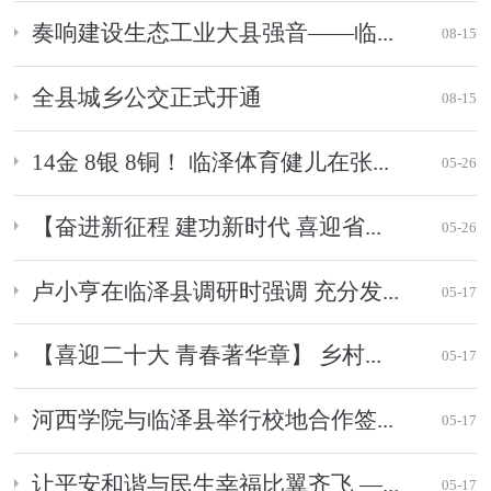
奏响建设生态工业大县强音——临...
08-15
全县城乡公交正式开通
08-15
14金 8银 8铜！ 临泽体育健儿在张...
05-26
【奋进新征程 建功新时代 喜迎省...
05-26
卢小亨在临泽县调研时强调 充分发...
05-17
【喜迎二十大 青春著华章】 乡村...
05-17
河西学院与临泽县举行校地合作签...
05-17
让平安和谐与民生幸福比翼齐飞 —...
05-17