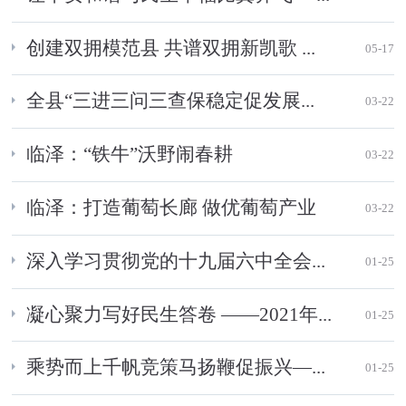
创建双拥模范县 共谱双拥新凯歌 ...
05-17
全县“三进三问三查保稳定促发展...
03-22
临泽：“铁牛”沃野闹春耕
03-22
临泽：打造葡萄长廊 做优葡萄产业
03-22
深入学习贯彻党的十九届六中全会...
01-25
凝心聚力写好民生答卷 ——2021年...
01-25
乘势而上千帆竞策马扬鞭促振兴—...
01-25