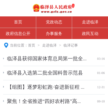
首页
党政动态
走进临泽
政府信息公开
办事服务
政民互动
当前位置：
首页
>
走进临泽
>
临泽记事
临泽县获得国家体育总局第一批全...
03-16
临泽县入选第二批全国科普示范县
01-06
【组图】逐梦彩虹跑·奋进新征程 ...
12-31
聚焦！全省推进“四好农村路”高...
09-10