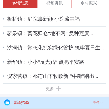
乡镇动态
视频资讯
乡村振兴
板桥镇：庭院焕新颜 小院藏幸福
蓼泉镇：葵花归仓“地不闲” 复种燕麦...
沙河镇：常态化抓实绿化管护 筑牢夏日生...
新华镇：小小“反光贴” 点亮平安路
倪家营镇：祁连山下牧歌新 “牛蹄”踏出...
更多
临泽招商
更多>>