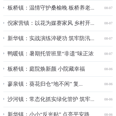
板桥镇：温情守护桑榆晚 板桥养老...
08-07
倪家营镇：以花为媒赛家风 乡村开...
08-07
新华镇：实战演练淬硬功 筑牢防汛...
08-07
鸭暖镇：暑期托管班里“非遗”味正浓
08-07
板桥镇：庭院焕新颜 小院藏幸福
08-06
蓼泉镇：葵花归仓“地不闲” 复...
08-06
沙河镇：常态化抓实绿化管护 筑牢...
08-06
新华镇：小小“反光贴” 点亮平安路
08-06