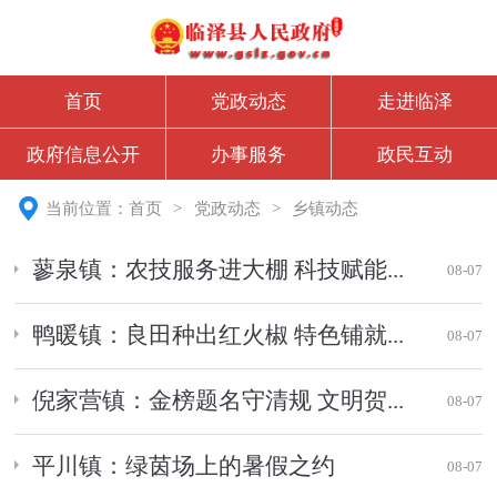
首页
党政动态
走进临泽
政府信息公开
办事服务
政民互动
当前位置：
首页
>
党政动态
>
乡镇动态
蓼泉镇：农技服务进大棚 科技赋能...
08-07
鸭暖镇：良田种出红火椒 特色铺就...
08-07
倪家营镇：金榜题名守清规 文明贺...
08-07
平川镇：绿茵场上的暑假之约
08-07