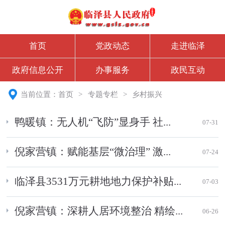
首页
党政动态
走进临泽
政府信息公开
办事服务
政民互动
当前位置：
首页
>
专题专栏
>
乡村振兴
鸭暖镇：无人机“飞防”显身手 社...
07-31
倪家营镇：赋能基层“微治理” 激...
07-24
临泽县3531万元耕地地力保护补贴...
07-03
倪家营镇：深耕人居环境整治 精绘...
06-26