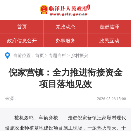
首页
党政动态
走进临泽
政府信息公开
办事服务
政民互动
当前位置：
首页
>
专题专栏
>
乡村振兴
倪家营镇：全力推进衔接资金
项目落地见效
来源：
2026-05-28 15:00
桩机轰鸣
、
车辆穿梭
……走进倪家营镇汪家墩村现代
设施农业种植基地建设项目施工现场，一派热火朝天、干