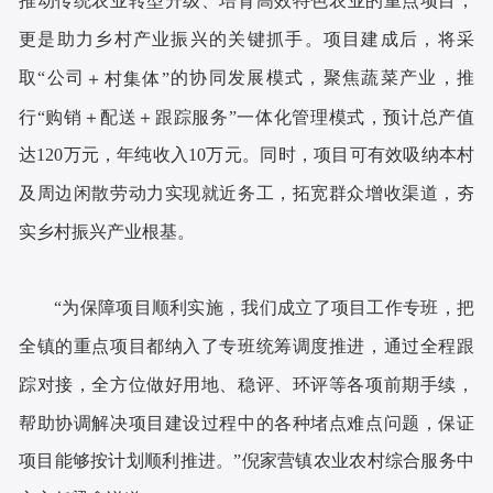
推动
传统农业转型升级、培育高效特色农业的重点项目
，
更是助力乡村产业振兴的关键抓手。
项目建成后，
将
采
取
“
公司
的协同
发展模式，
聚焦蔬菜产业，推
＋村集体
”
行
“购销＋配送＋跟踪服务”
一体化管理模式
，预计总产值
达
120
万元，
年
纯收入
10
万元
‌。
同时，项目可有效吸纳本村
及周边闲散劳动力实现就近务工，拓宽群众增收渠道，夯
实乡村振兴产业根基。
“
为保障项目顺利实施，我们成立了项目工作专班，把
全镇的重点项目都纳入了专班统筹调度推进，通过全程跟
踪对接，全方位做好用地、稳评、环评等各项前期手续，
帮助协调解决项目建设过程中的各种堵点难点问题，保证
项目能够按计划顺利推进。
”
倪家营镇农业农村综合服务中