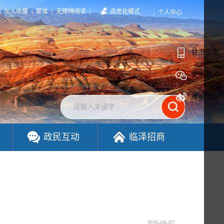
|
加入收藏
|
繁体
|
无障碍阅读
|
适老化模式
|
个人中心
甘肃临泽
文明临泽
枣乡临泽
政民互动
临泽招商
2026-08-07