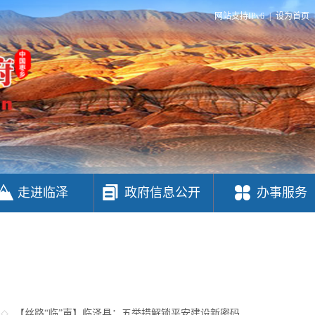
网站支持IPv6
|
设为首页
走进临泽
政府信息公开
办事服务
【丝路“临”声】
临泽县：五举措解锁平安建设新密码