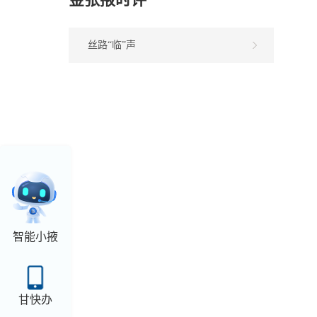
丝路“临”声
智能小掖
甘快办