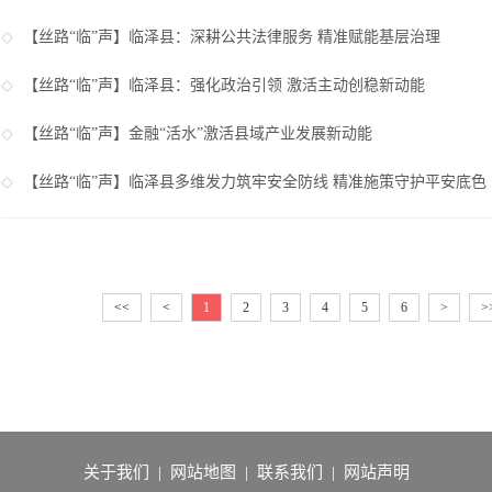
【丝路“临”声】
临泽县：深耕公共法律服务 精准赋能基层治理
【丝路“临”声】
临泽县：强化政治引领 激活主动创稳新动能
【丝路“临”声】
金融“活水”激活县域产业发展新动能
【丝路“临”声】
临泽县多维发力筑牢安全防线 精准施策守护平安底色
<<
<
1
2
3
4
5
6
>
>
关于我们
|
网站地图
|
联系我们
|
网站声明