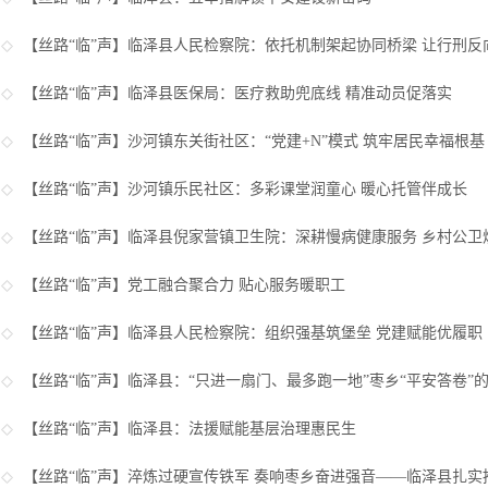
【丝路“临”声】
临泽县人民检察院：依托机制架起协同桥梁 让行刑反向
【丝路“临”声】
临泽县医保局：医疗救助兜底线 精准动员促落实
【丝路“临”声】
沙河镇东关街社区：“党建+N”模式 筑牢居民幸福根基
【丝路“临”声】
沙河镇乐民社区：多彩课堂润童心 暖心托管伴成长
【丝路“临”声】
临泽县倪家营镇卫生院：深耕慢病健康服务 乡村公卫
【丝路“临”声】
党工融合聚合力 贴心服务暖职工
【丝路“临”声】
临泽县人民检察院：组织强基筑堡垒 党建赋能优履职
【丝路“临”声】
临泽县：“只进一扇门、最多跑一地”枣乡“平安答卷”
【丝路“临”声】
临泽县：法援赋能基层治理惠民生
【丝路“临”声】
淬炼过硬宣传铁军 奏响枣乡奋进强音——临泽县扎实推