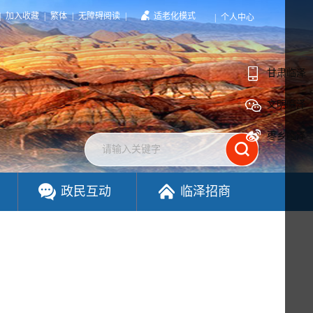
|
加入收藏
|
繁体
|
无障碍阅读
|
适老化模式
|
个人中心
甘肃临泽
文明临泽
枣乡临泽
政民互动
临泽招商