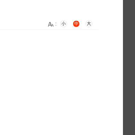
！
小
中
大
：