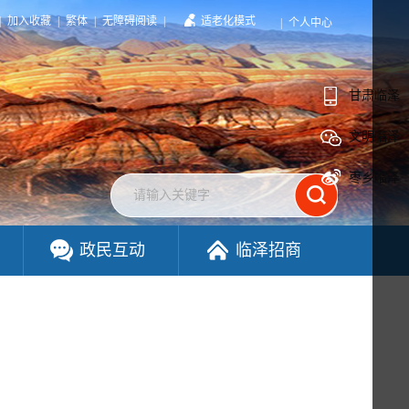
|
加入收藏
|
繁体
|
无障碍阅读
|
适老化模式
|
个人中心
甘肃临泽
文明临泽
枣乡临泽
政民互动
临泽招商