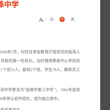
泽中学
小
中
大
：
946年7月，时任甘肃省教育厅视导员的临泽人
，并担任第一任校长。当时借用蓼泉中心学校的
业1个班32人，留校2个班，学生79人，教职员工
中学更名为“张掖市第三中学 ”，1961年底恢
996年停止初中招生，成为独立高中。
大批优秀学生。