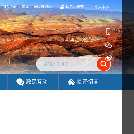
|
加入收藏
|
繁体
|
无障碍阅读
|
适老化模式
|
个人中心
甘肃临泽
文明临泽
枣乡临泽
政民互动
临泽招商