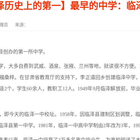
泽历史上的第一】最早的中学：临
理员
来源：
县创办的第一所中学。
学，大多自费到武威、酒泉、张掖、兰州等地，就读很不方便。1
福桑梓。在甘肃省教育厅的支持下，李正道回乡创建临泽中学
2个，学生60余人，教职工12人。1949年9月临泽解放前，毕
，即今天的临泽一中校址。1958年，因临泽县建制区划调整，临泽
临泽县第一中学。1981年，临泽一中高中学制由2年改为3年，1
复高考以来，临泽一中培育了3万多名高中毕业生，为高校输送了