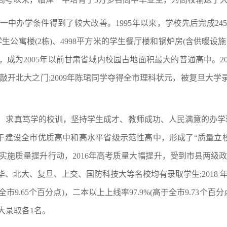
中办学条件得到了较大改善。1995年以来，学校先后完成2450
的学生公寓楼(2栋)、4998平方米的学生餐厅楼和锅炉房(含供
亩，成为2005年以前甘肃省域内校园占地面积最大的普通高中。
次敲开北大之门;2009年陈珺同学夺得全市理科状元，被复旦大学
、求真笃学的校训，坚持学生成才、教师成功、人民满意的办学
于建设全市优质高中和高水平省级示范性高中，形成了“质量立
实施质量提升行动，2016年高考质量大幅提升，受到市县两级政
北大、复旦、上交、国防科技大等名校均有录取学生;2018 年高
全市9.65个百分点)，二本以上上线率97.9%(高于全市9.73个百
大录取各1名。