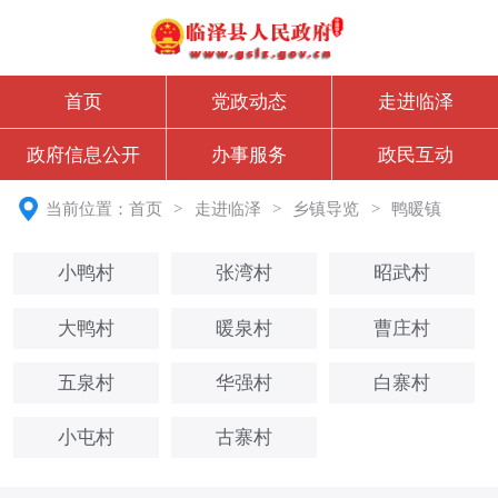
首页
党政动态
走进临泽
政府信息公开
办事服务
政民互动
当前位置：
首页
>
走进临泽
>
乡镇导览
>
鸭暖镇
小鸭村
张湾村
昭武村
大鸭村
暖泉村
曹庄村
五泉村
华强村
白寨村
小屯村
古寨村