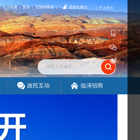
|
加入收藏
|
繁体
|
无障碍阅读
|
适老化模式
|
个人中心
甘肃临泽
文明临泽
枣乡临泽
政民互动
临泽招商