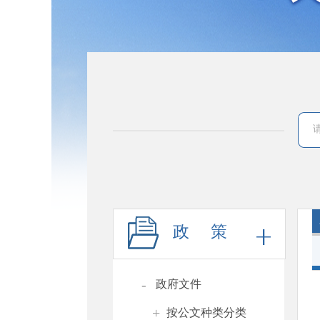
政 策
-
政府文件
+
按公文种类分类