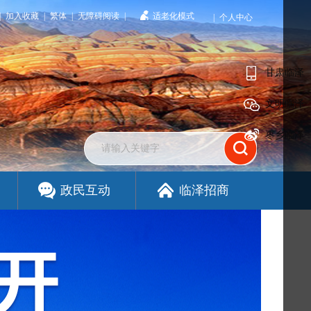
|
加入收藏
|
繁体
|
无障碍阅读
|
适老化模式
|
个人中心
甘肃临泽
文明临泽
枣乡临泽
政民互动
临泽招商