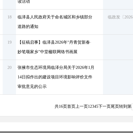
读活动
18
临泽县人民政府关于命名城区和乡镇部分
临政发〔202
道路的通知
19
【征稿启事】临泽县2026年“丹青贺新春·
妙笔颂家乡”中堂楹联网络书画展
20
张掖市生态环境局临泽分局关于2026年1月
14日拟作出的建设项目环境影响评价文件
审批意见的公示
共
16
页
首页
上一页
1
2
3
4
5
下一页
尾页
转到第