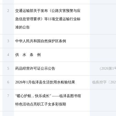
2
交通运输部关于发布《公路灾害预警与应
急信息管理要求》等11项交通运输行业标
准的公告
3
中华人民共和国自然保护区条例
4
供 水 条 例
5
药品经营许可证公示公告
（2026第1
6
2026年1月临泽县生活饮用水检验结果
临疾控字〔202
7
“暖心护航，快乐成长” ——临泽县图书馆
特色活动点亮职工子女多彩假期