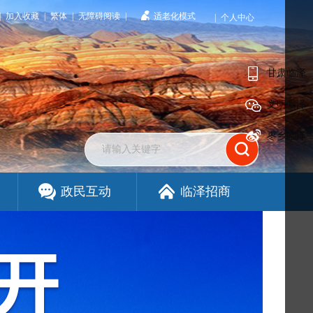
|
加入收藏
|
繁体
|
无障碍阅读
|
适老化模式
|
个人中心
甘肃临泽
文明临泽
枣乡临泽
政民互动
临泽招商