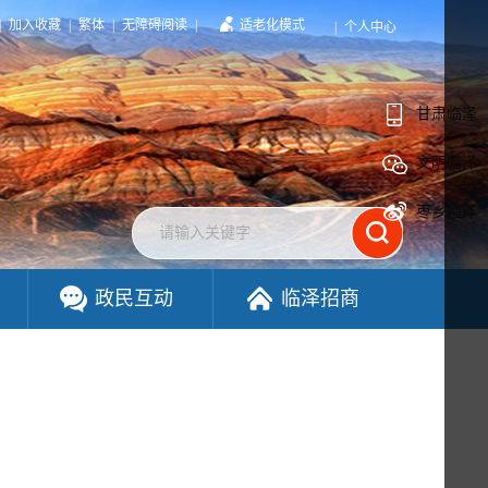
|
加入收藏
|
繁体
|
无障碍阅读
|
适老化模式
|
个人中心
甘肃临泽
文明临泽
枣乡临泽
政民互动
临泽招商