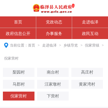
首页
党政动态
走进临泽
政府信息公开
办事服务
政民互动
当前位置：
首页
>
走进临泽
>
乡镇导览
>
倪家营镇
>
倪家营村
梨园村
南台村
高庄村
马郡村
汪家墩村
黄家湾村
倪家营村
下营村