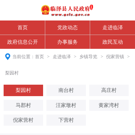
首页
党政动态
走进临泽
政府信息公开
办事服务
政民互动
当前位置：
首页
>
走进临泽
>
乡镇导览
>
倪家营镇
>
梨园村
梨园村
南台村
高庄村
马郡村
汪家墩村
黄家湾村
倪家营村
下营村