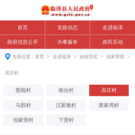
首页
党政动态
走进临泽
政府信息公开
办事服务
政民互动
当前位置：
首页
>
走进临泽
>
乡镇导览
>
倪家营镇
>
高庄村
梨园村
南台村
高庄村
马郡村
汪家墩村
黄家湾村
倪家营村
下营村