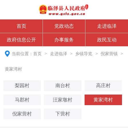
首页
党政动态
走进临泽
政府信息公开
办事服务
政民互动
当前位置：
首页
>
走进临泽
>
乡镇导览
>
倪家营镇
>
黄家湾村
梨园村
南台村
高庄村
马郡村
汪家墩村
黄家湾村
倪家营村
下营村