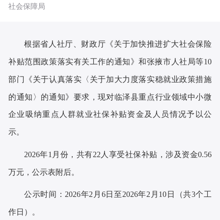
社会保障局
根据省人社厅、财政厅《关于加快推进扩大社会保险
补贴范围政策落实有关工作的通知》和张掖市人社局等
10
部门《关于认真落实
〈
关于加大力度落实稳就业政策措施
的通知
〉
的通知》
要求，现对临泽县重点行业领域中小微
企业吸纳重点人群就业社保补贴资金
及人员情况予以
公
示。
202
6
年
1
月份，共有
22
人享受
社保
补贴
，涉及
资金
0.56
万元，
公示表附后。
公示时间：
202
6
年
2
月
6
日至
202
6
年
2
月
10
日（共
3
个工
作日
）。