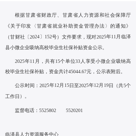
根据甘肃省财政厅、甘肃省人力资源和社会保障厅
《关于印发〈甘肃省就业补助资金管理办法〉的通知》
24
〕
152
5
年
11月临泽
（甘财社〔
20
号）文件要求，现对
202
县小微企业吸纳高校毕业生社保补贴资金
公示。
202
5
年
11
月，共有
15个单位33人享受小微企业吸纳高
校毕业生社保补贴，资金共计45044.67元，
公示表附后。
5
年
12
月
15
5
年
12
月
19
公示时间：
202
日至
202
日（共
5个
）。
工作日
监督电话：
5525802 5520201
临泽县人力
资源服务中心