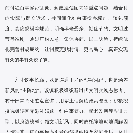
商讨红白事操办乱象、封建迷信陋习等重点问题。结合村
内实际与群众诉求，共同细化红白事操办标准、随礼额
度、宴席规模等规范，明确孝老爱亲、勤俭节约、文明过
节等准则，通过广纳民意、集体协商、民主决策，持续优
化完善村规民约，让制度更贴村情、更合民心，真正实现
群众的事群众说了算。
方寸议事长廊，既是连通干群的“连心桥”，也是涵养
新风的“主阵地”。该镇积极组织新时代文明实践志愿者、
村干部常态化驻点宣讲，用乡土话解读政策理念；积极挖
掘选树辖区零彩礼婚嫁、红白事简办、孝老爱亲等先进典
型，以身边榜样引领文明新风；同时依托阵地就地调解因
人情往来、红白事操办引发的邻里纠纷及家庭矛盾，及时