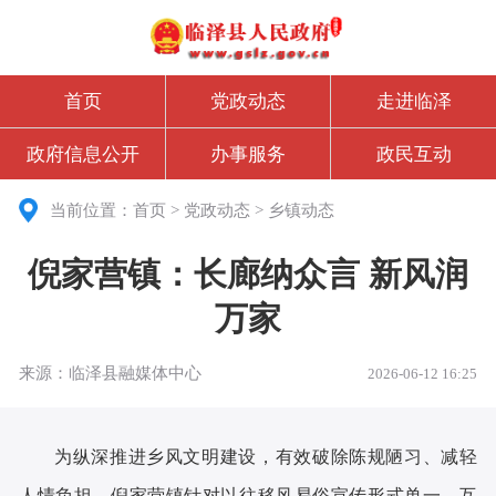
首页
党政动态
走进临泽
政府信息公开
办事服务
政民互动
当前位置：
首页
>
党政动态
>
乡镇动态
倪家营镇：长廊纳众言 新风润
万家
来源：临泽县融媒体中心
2026-06-12 16:25
为纵深推进乡风文明建设，有效破除陈规陋习、减轻
人情负担，倪家营镇针对以往移风易俗宣传形式单一、互