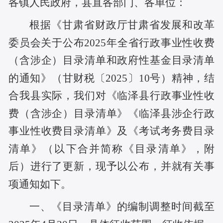
各镇人民政府，县直各部门、各单位
：
根据《甘肃省财政厅
甘肃省发展和改革
委员会关于公布
2025年全省
行政事业性收费
（含涉企）
目录清单和
政府性基金
目录清单
的通知》（甘财税〔
202
5
〕
10
号）精神，结
合我县实际，
我们对《临泽县
行政事业性收
费
（含涉企）
目录清单
》《
临泽县
涉企
行政
事业性收费目录清单
》及《考试考务费目录
清单》（以下合并简称《目录清单》，附
后）进行了更新
，现予以公布
，并就有关事
项通知如下。
一、《目录清单》的编制调整时间截至