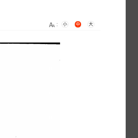
小
中
大
：