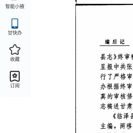
智能小掖
甘快办
收藏
订阅