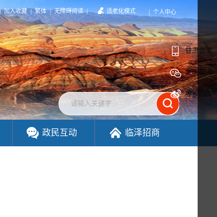
|
加入收藏
|
繁体
|
无障碍阅读
|
适老化模式
|
个人中心
甘肃临泽
文明临泽
枣乡临泽
政民互动
临泽招商