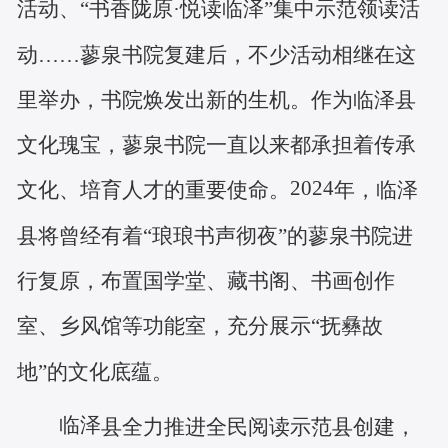
活动、
“书香陇原·悦读临泽”集中示范领读活
动……蓼泉书院复建后，不少活动相继在这
里举办，书院焕发出新的生机。作为临泽县
文化瑰宝，蓼泉书院一直以来都承担着传承
2024
文化、培育人才的重要使命。
年，临泽
县将曾经有着
“琅琅书声彻夜”的蓼泉书院进
行复原，布置国学堂、藏书阁、书画创作
室、乡风馆等功能室，充分展示“抚彝故
地”的文化底蕴。
临泽
县全力推进全民阅读示范县创建，