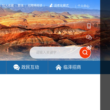
|
加入收藏
|
繁体
|
无障碍阅读
|
适老化模式
|
个人中心
甘肃临泽
文明临泽
枣乡临泽
政民互动
临泽招商