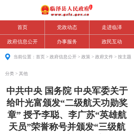
首页
党政动态
走进临泽
政府信息公开
办事服务
政民互动
当前位置：
首页
>
政府信息公开
>
政策
>
政府文件
>
按主题
分类
>
其他
中共中央 国务院 中央军委关于
给叶光富颁发“二级航天功勋奖
章” 授予李聪、李广苏“英雄航
天员”荣誉称号并颁发“三级航