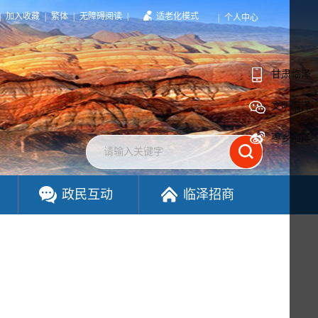
|
加入收藏
|
繁体
|
无障碍阅读
|
适老化模式
|
个人中心
甘肃临泽
文明临泽
枣乡临泽
政民互动
临泽招商