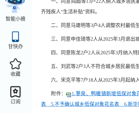
一、同意阎超等13户22人纳入城乡居
齐残疾人“生活补贴”资料。
智能小掖
二、同意马建明等3户4人调整农村最低生
三、同意申佳琦等2人从2025年3月退
甘快办
四、同意陈龙2户2人从2025年3月纳
五、刘武等2户3人不符合城乡居民最低
收藏
六、宋克平等7户18人从2025年3月
附件：
1.蓼泉、鸭暖镇新增低保对象
订阅
表 5.不予确认城乡低保对象花名表 6.新华镇