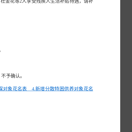
示。杜金花等2人享受残疾人生活补贴待遇，请补
。
，不予确认。
保对象花名表 4.新增分散特困供养对象花名