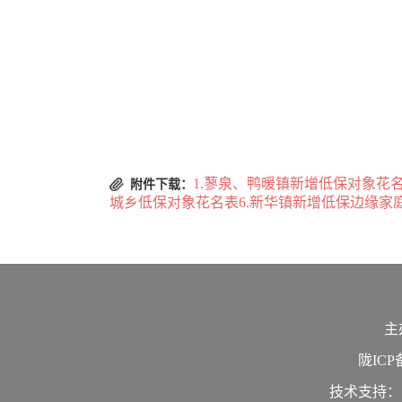
临泽县
2025年
1.蓼泉、鸭暖镇新增低保对象花名
附件下载：
城乡低保对象花名表6.新华镇新增低保边缘家
主
陇ICP备
技术支持