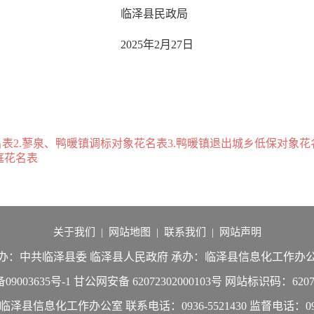
民政局
2月27日
表2.蓼泉、鸭暖镇调标对象花名表3.鸭暖镇退出城乡低保对象花
庭花名表
关于我们
|
网站地图
|
联系我们
|
网站声明
办：中共临泽县委 临泽县人民政府
承办：临泽县信息化工作办
09003635号-1
甘公网安备 62072302000103号
网站标识码：62072
：临泽县信息化工作办公室
联系电话：0936-5521430
监督电话：0936