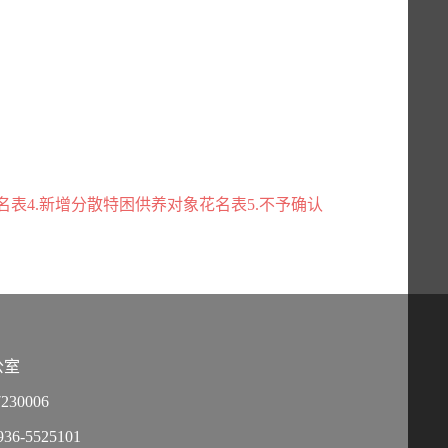
名表4.新增分散特困供养对象花名表5.不予确认
公室
30006
-5525101