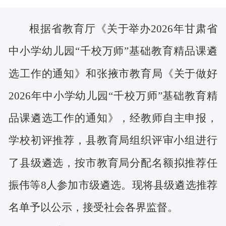
根据
省教育厅《关于举办
2026年甘肃省
中小学幼儿园“千校万师”基础教育精品课遴
选工作的通知
》和张掖市
教育局《
关于做好
2026年中小学幼儿园“千校万师”基础教育精
品课遴选工作的通知
》，经教师
自主
申报，
学校初评推荐，县教育局组织评审小组进行
了县级遴选
，
按市教育局分配名额
拟推荐
任
振伟等
8人
参加
市级遴选
。现将县级
遴选推荐
名单
予以公示，接受社会各界监督。