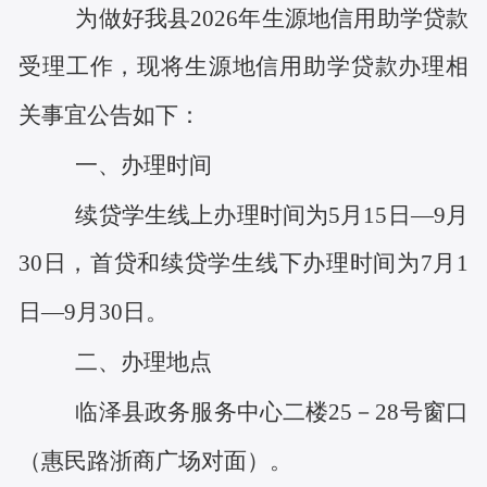
为
做好
我县
202
6
年生源地信用助学贷款
受理工作，
现将生源地信用助学贷款办理相
关事宜
公
告如下：
一、办理时间
续贷学生线上办理时间为
5月15日—9月
30日，首贷和续贷学生线下办理时间为
7月
1
日
—
9月30日
。
二、办理地点
临泽县政务服务中心
二楼
25－28号窗口
（惠民路浙商广场对面）。