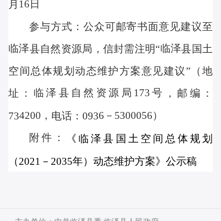
16
日
月
参与方式：公众可邮寄书面意见建议至
临泽
临泽
县自然资源局，信封需注明
“
县国土
空间总体规划动态维护方案意见建议
”（地
临泽
县
自然资源局
173号
址：
，邮编：
4
200
，
6
－
5300056
）
73
电话：
093
附件：
《
临泽
县国土空间总体规划
（
2021－2035年
）
动态维护方案》公示稿