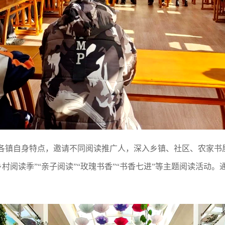
各镇自身特点，邀请不同阅读推广人，深入乡镇、社区、农家书
代乡村阅读季”“亲子阅读”“玫瑰书香”“书香七进”等主题阅读活