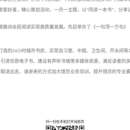
读爱好者，精心策划活动，一月一主题，以
“同读一本书”、分
读推动全民阅读实现高质量发展。先后举办了《一句顶一万句》
打造的
24小时城市书房，实现自习室、中庭、卫生间、开水间等
，引进优质电子书、
建设
有声
听书墙
等多媒体资源，满足读者的
采取送出去、请进来的方式加大
馆员
业务培训
，提升馆员的专业
扫一扫在手机打开当前页