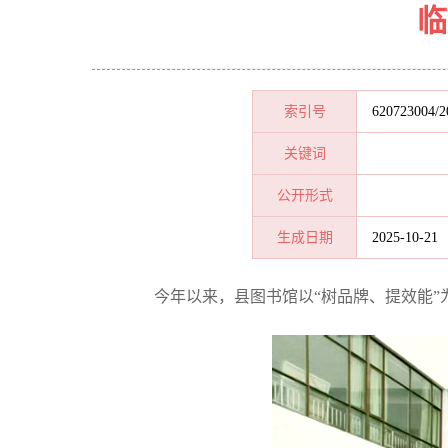
临
索引号
620723004/2
关键词
公开形式
生成日期
2025-10-21
今
年以来，
县
图书馆以
“树品牌、提效能