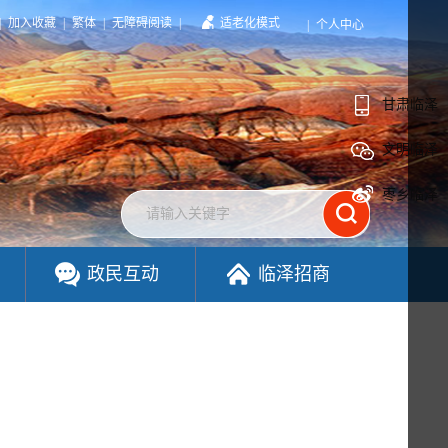
|
加入收藏
|
繁体
|
无障碍阅读
|
适老化模式
|
个人中心
甘肃临泽
文明临泽
枣乡临泽
政民互动
临泽招商