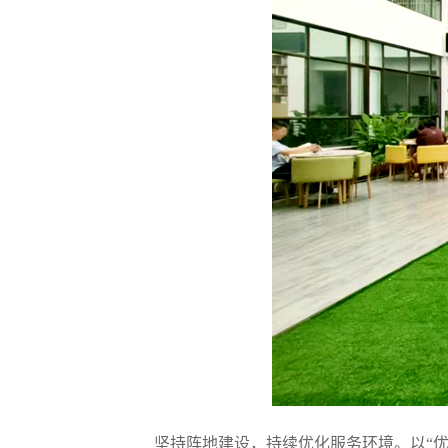
坚持
阵地
建设
，持续
优化服务环境
。
以
“