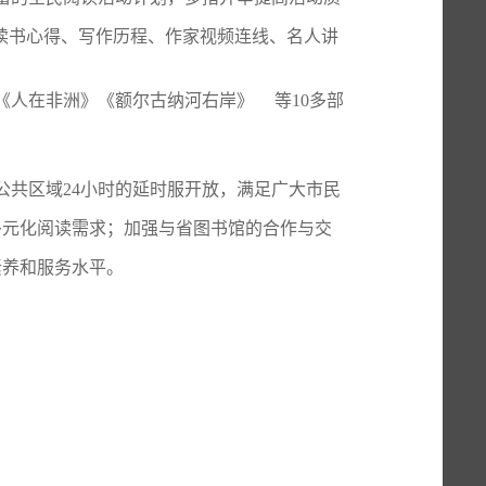
享读书心得、写作历程、作家视频连线、名人讲
《人在非洲》
《额尔古纳河右岸》
等
1
0多部
公共区域24小时的延时服开放，满足广大市民
多元化阅读需求；加强与省图书馆的合作与交
素养和服务
水平
。