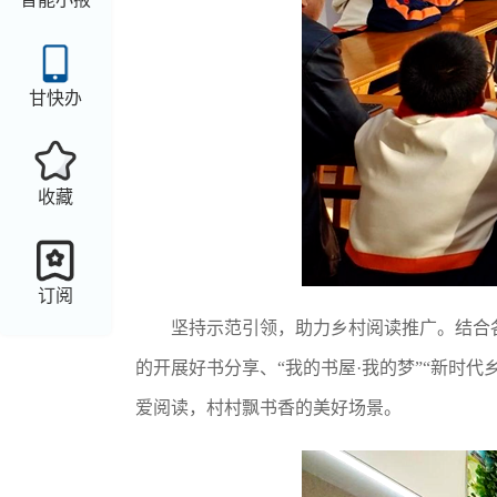
甘快办
收藏
订阅
坚持
示范引领
，
助力乡村阅读推广
。
结合
的开展好书分享、
“我的书屋·我的梦”“新时
爱阅读，村村飘书香的美好场景。