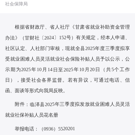
社会保障局
根据省财政厅、省人社厅《甘肃省就业补助资金管理
24
〕
152
号）
有关规定，经本人申请、
办法》（甘财社〔
20
社区认定、人社部门审核
，现就全
县
202
5
年度三季度
拟享
受
就业困难人员灵活就业社会保险补贴
人员
予以公示
，公
示期为
202
5
年
10
月
14
5
年
10
月
20
日
（共
5个工作
日至
202
日
），接受社会各界监督。若有异议，可通过电话、信
函、面谈等形式向我局反映。
附
件
5
年三季度拟发
放就业困难人员灵活
：临泽县
202
就业社保补贴人员花名册
20201
举报电话：（
0936）55