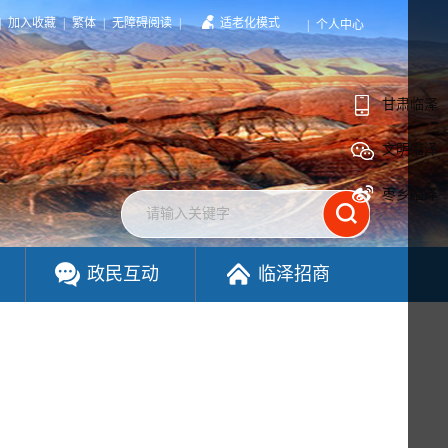
|
加入收藏
|
繁体
|
无障碍阅读
|
适老化模式
|
个人中心
甘肃临泽
文明临泽
枣乡临泽
政民互动
临泽招商