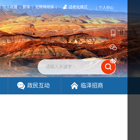
|
加入收藏
|
繁体
|
无障碍阅读
|
适老化模式
|
个人中心
甘肃临泽
文明临泽
枣乡临泽
政民互动
临泽招商