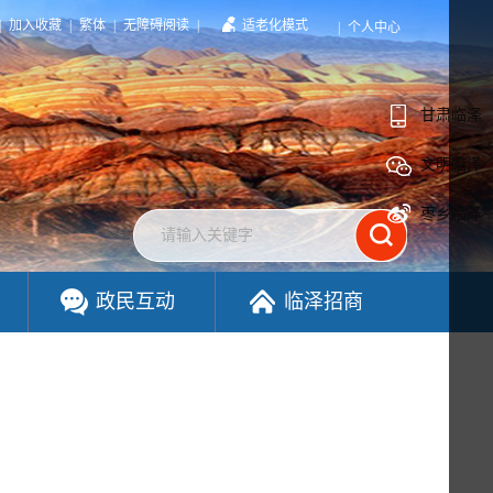
|
加入收藏
|
繁体
|
无障碍阅读
|
适老化模式
|
个人中心
甘肃临泽
文明临泽
枣乡临泽
政民互动
临泽招商