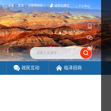
|
加入收藏
|
繁体
|
无障碍阅读
|
适老化模式
|
个人中心
甘肃临泽
文明临泽
枣乡临泽
政民互动
临泽招商