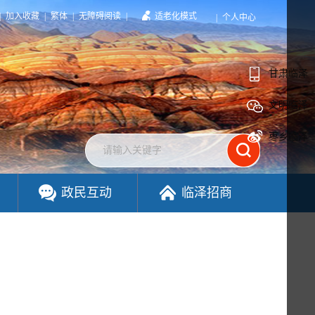
|
加入收藏
|
繁体
|
无障碍阅读
|
适老化模式
|
个人中心
甘肃临泽
文明临泽
枣乡临泽
政民互动
临泽招商