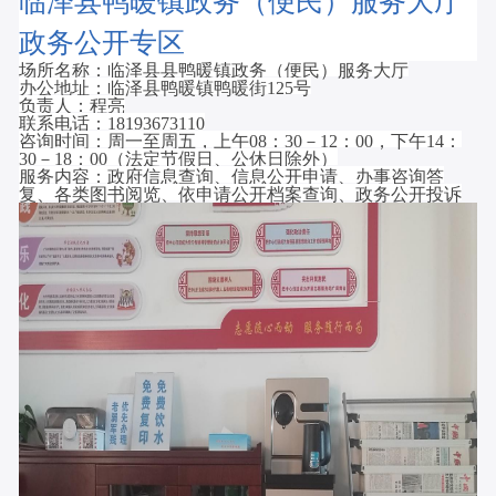
临泽
县
鸭暖
镇政务（便民）服务大厅
政务公开专区
场所名称：
临泽县
县
鸭暖
镇政务（便民）服务大厅
办公地址：
临泽县鸭暖镇鸭暖街
125
号
负责人：程亮
联系电话：18193673110
咨询时间：周一至周五，上午
08
：
30
－
12
：
00
，下午
14
：
30
－
18
：
00
（法定节假日、公休日除外）
服务内容：政府信息查询、信息公开申请、办事咨询答
复、各类图书阅览、依申请公开档案查询、政务公开投诉