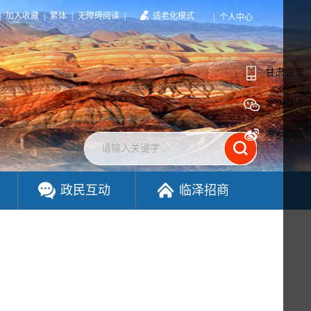
|
加入收藏
|
繁体
|
无障碍阅读
|
适老化模式
|
个人中心
甘肃临泽
文明临泽
枣乡临泽
政民互动
临泽招商