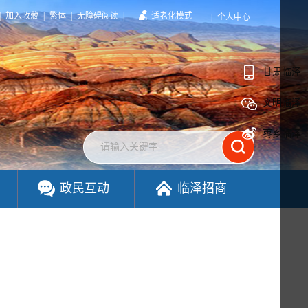
|
加入收藏
|
繁体
|
无障碍阅读
|
适老化模式
|
个人中心
甘肃临泽
文明临泽
枣乡临泽
政民互动
临泽招商