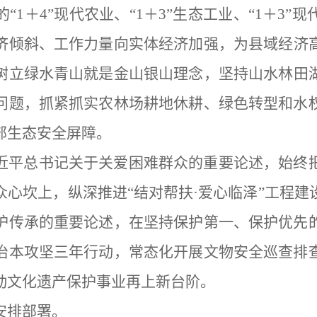
的
“1＋4”现代农业
、
“1＋3”生态工业
、
“1＋3”
济倾斜、工作力量向实体经济加强
，为县域经济
树立绿水青山就是金山银山理
念，坚持山水林田
问题，抓紧抓实农林场耕地休耕、绿色转型和水
部生态安全屏障。
近平总书记关于关爱困难群众的重要论述，始终
众心坎上，纵深推进
“结对帮扶·爱心临泽”
工程建
护传承的重要论述，
在坚持保护第一、保护优先
治本攻坚三年行动，常态化开展文物安全巡查排
动文化遗产保护事业再上新台阶。
安
排部署。