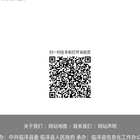
扫一扫在手机打开当前页
关于我们
|
网站地图
|
联系我们
|
网站声明
办：中共临泽县委 临泽县人民政府
承办：临泽县信息化工作办