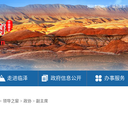
网站支持IPv6
|
设为首页
走进临泽
政府信息公开
办事服务
>
领导之窗
>
政协
>
副主席