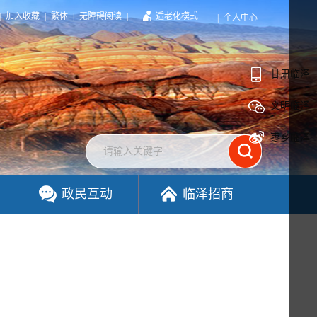
|
加入收藏
|
繁体
|
无障碍阅读
|
适老化模式
|
个人中心
甘肃临泽
文明临泽
枣乡临泽
政民互动
临泽招商