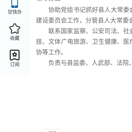
协助党组书记抓好
县人大常委
甘快办
建设委员会工作，分管县人大常委
联系国家
监察、公安司法、社
收藏
技
、文体广电旅游、卫生健康、医
协
等工作。
负责与县监委、
人武部、
法院
订阅