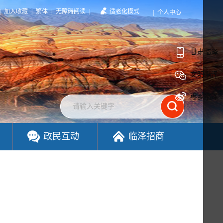
|
加入收藏
|
繁体
|
无障碍阅读
|
适老化模式
|
个人中心
甘肃临泽
文明临泽
枣乡临泽
政民互动
临泽招商