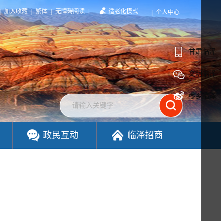
|
加入收藏
|
繁体
|
无障碍阅读
|
适老化模式
|
个人中心
甘肃临泽
文明临泽
枣乡临泽
政民互动
临泽招商