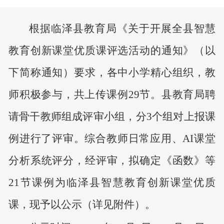
根据临泽县教育局
《
关于
开展
全县智慧
教育创新课堂优质课评选
活动
的通知
》（
以
下简称通知
）
要求，各
中
小学精心组织，教
师积极参与，
共上传课例
29节。
县教育局聘
请骨干教师组成评审小组，分
3
个组对上报
课
例
进行了评审。
综合教师日常应用、
AI课堂
分析系统评分，
经评审，拟确定《
函数
》等
21节课例为临泽县
智慧教育创新课堂优质
课，现予以公示（详见附件）。