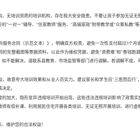
构，无培训资质的培训机构，存在极大安全隐患。不要让孩子参加无证无
“一对一”辅导、“住家教师”服务、“高端家政”附带教学或“众筹私教”
服务合同（示范文本）》，明确双方权责，避免一次性支付超过3个月或6
的完整截图等票据资料，以此作为维权凭据，避免“退费难”和“卷钱跑路
。如不能解决，请联系县教育、市场监管等部门进行调解。若调解不成，
益，故意夸大培训效果和从业人员实力。建议家长和学生应‘三思而后行’
慎决定。
度的加大，隐形变异违规培训开始出现，这些违法违规培训影响了政策实施
教师有偿补课、利用居民住宅开展各类培训、无证无照开展培训、进行虚
长、维护您的合法权益！