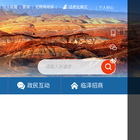
|
加入收藏
|
繁体
|
无障碍阅读
|
适老化模式
|
个人中心
甘肃临泽
文明临泽
枣乡临泽
政民互动
临泽招商