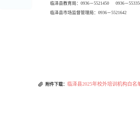
临泽县教育局：0936－5521450 0936－55335
临泽县市场监督管理局：0936－5521642
临泽县2025年校外培训机构白名单.
附件下载：