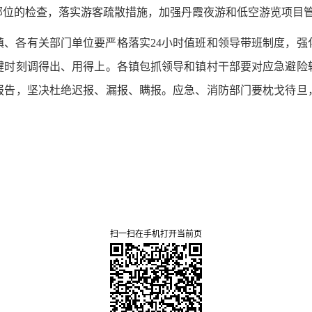
部位的检查，落实游客疏散措施，加强丹霞夜游和低空游览项目
镇、各有关部门单位要严格落实
24小时值班和领导带班制度，
键时刻调得出、用得上。各镇包抓领导和镇村干部要对应急避险
报告，坚决杜绝迟报、漏报、瞒报。应急、消防部门要枕戈待旦
扫一扫在手机打开当前页