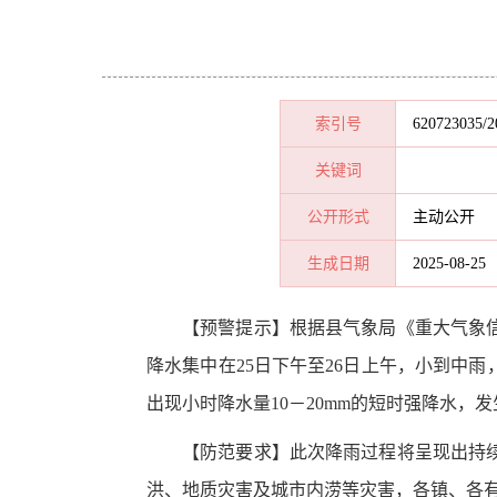
索引号
620723035/2
关键词
公开形式
主动公开
生成日期
2025-08-25
【预警提示】
根据县气象局《重大气象
降水集中在25日下午至26日上午，小到中雨
出现小时降水量10－20mm的短时强降水
【
防范要求
】
此次降雨过程将呈现出持
洪、地质灾害及城市内涝等灾害，各镇、各