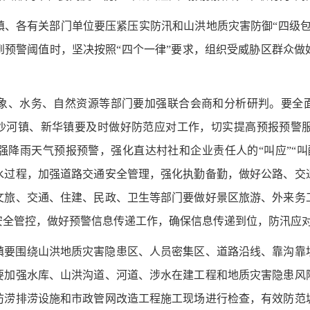
镇、各有关部门单位要压紧压实防汛和山洪地质灾害防御
“四级
到预警阈值时，坚决按照“四个一律”要求，组织受威胁区群众做
象、水务、自然资源等部门要加强联合会商和分析研判。要全
沙河镇、新华镇要及时做好防范应对工作，切实提高预报预警
强降雨天气预报预警，强化直达村社和企业责任人的
“叫应”
水过程，加强道路交通安全管理，强化执勤备勤，做好公路、交
文旅、交通、住建、民政、卫生等部门要做好景区旅游、外来务
安全管控，做好预警信息传递工作，确保信息传递到位，防汛应
镇要围绕山洪地质灾害隐患区、人员密集区、道路沿线、靠沟靠
要加强水库、山洪沟道、河道、涉水在建工程和地质灾害隐患风
防涝排涝设施和市政管网改造工程施工现场进行检查，有效防范