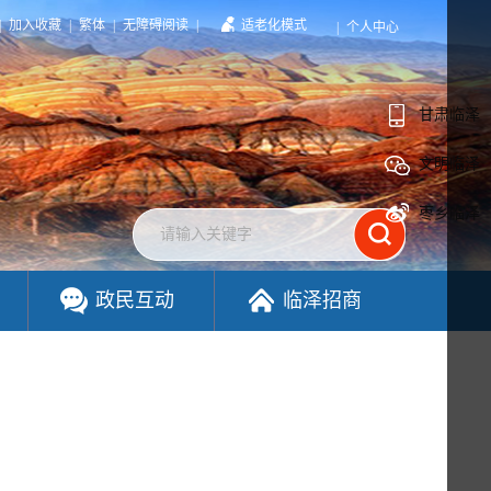
|
加入收藏
|
繁体
|
无障碍阅读
|
适老化模式
|
个人中心
甘肃临泽
文明临泽
枣乡临泽
政民互动
临泽招商