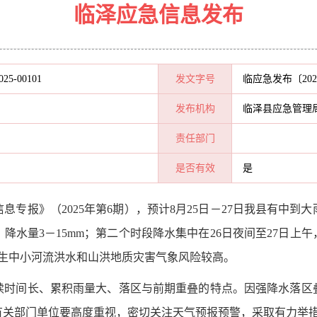
临泽应急信息发布
025-00101
发文字号
临应急发布〔202
发布机构
临泽县应急管理
责任部门
是否有效
是
信息专报》（
2025年第6期），预计8月25日－27日我县有中
，降水量3－15mm；第二个时段降水集中在26日夜间至27日上午
，发生中小河流洪水和山洪地质灾害气象风险较高。
续时间长、累积雨量大、落区与前期重叠的特点。因强降水落区
有关部门单位要高度重视，密切关注天气预报预警，采取有力举