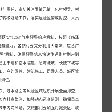
包抓”责任，密切关注雨情汛情。包村领导、村
好转移避险工作，落实危险区警戒封控、人员
面落实
“1263”气
象预警响应机制，按照《临泽
服务能力。各镇村要充分利用大喇叭、应急广
“叫醒”机制，确保预警信息快速传递到村到户到
通主干道和临水临崖、急弯陡坡、长陡下坡等
工、户外露营、建筑施工、司乘人员、城区管
对到位。
坎、过水路面等风险区域组织开展全面排查，
险点排查整治，加强动态巡查监测，确保重点
城市内涝风险。文旅部门要加强丹霞景区、峡