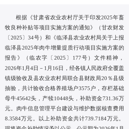
根据《甘肃省农业农村厅关于印发2025年畜
牧良种补贴等项目实施方案的通知》（甘农财发
〔2025〕34号）和
《临泽县农业农村局关于上报
临泽县2025年肉牛增量提质行动项目实施方案的
报告》
（临农字〔202
5
〕1
77
号）文件精神，
2026年1月4日－1月16日，
经
各镇人民政府全覆盖
镇级验收及县农业农村局联合县财政局
20％
县
级
抽验
，
共计验收合格
养殖场户
3575户，存栏基础
母牛45642头，产犊10448头，补助资金731.36万
元
。肉牛信息管理平台建设与维护数据核查费用
8.3584万元。以上
补助资金共计
739.7184
万元
。
现将资金补助情况予以公示。公示期为202
6
年
1
月