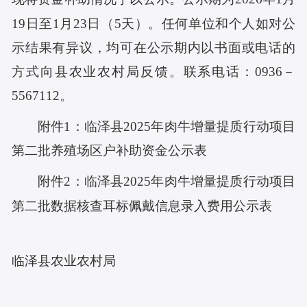
19
日至
1
月
23
日（
5
天）。任何单位和个人如对公
示结果有异议，均可在公示期内以书面或电话的
方式向县农业农村局反馈。联系电话：0936－
55
67112
。
附件
1
：临泽县202
5
年
肉牛增量提质行动
项目
第二批养殖场区户
补助资金公示表
附件
2：
临泽县202
5
年
肉牛增量提质行动
项目
第
二
批数据核查耳标佩戴信息录入费用
公示表
临泽县农业农村局